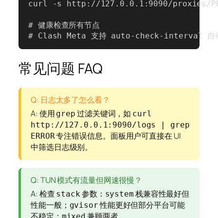
curl -s http://127.0.0.1:9090/proxies/P
# 健康检查所有节点

# Clash Meta 支持 auto-check-interval
常见问题 FAQ
Q: 日志太多了怎么看？
A: 使用
过滤关键词，如
grep
curl
http://127.0.0.1:9090/logs | grep
专注错误信息。面板用户可直接在 UI
ERROR
中筛选日志级别。
Q: TUN 模式有流量但网速很慢？
A: 检查
参数：
栈兼容性最好但
stack
system
性能一般；
性能更好但部分平台可能
gvisor
不稳定；
兼顾两者。
mixed