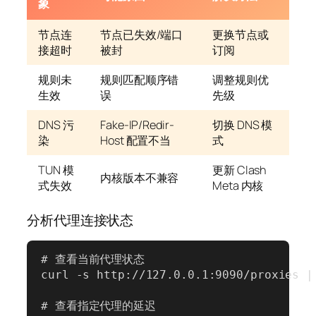
象
节点连
节点已失效/端口
更换节点或
接超时
被封
订阅
规则未
规则匹配顺序错
调整规则优
生效
误
先级
DNS 污
Fake-IP/Redir-
切换 DNS 模
染
Host 配置不当
式
TUN 模
更新 Clash
内核版本不兼容
式失效
Meta 内核
分析代理连接状态
# 查看当前代理状态

curl -s http://127.0.0.1:9090/proxies | 
# 查看指定代理的延迟
