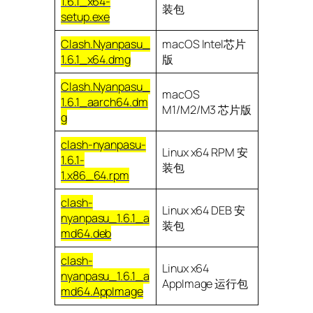
1.6.1_x64-
装包
setup.exe
Clash.Nyanpasu_
macOS Intel芯片
1.6.1_x64.dmg
版
Clash.Nyanpasu_
macOS
1.6.1_aarch64.dm
M1/M2/M3 芯片版
g
clash-nyanpasu-
Linux x64 RPM 安
1.6.1-
装包
1.x86_64.rpm
clash-
Linux x64 DEB 安
nyanpasu_1.6.1_a
装包
md64.deb
clash-
Linux x64
nyanpasu_1.6.1_a
AppImage 运行包
md64.AppImage